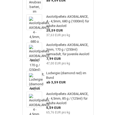
ab 9,09 EUR
Axolotlpellets AXOBALANCE,
4 - 4,5mm, 680 g (1000ml) für
adulte Axolotl
25,59 EUR
37,63 EUR pro kg
Axolotlpellets AXOBALANCE,
3mm, 170 g / (250ml)
semiadult, für juvenile Axolotl
7,99 EUR
47,00 EUR pro kg
Ludwigie (diamond red) im
Bund
ab 3,59 EUR
Axolotlpellets AXOBALANCE,
4 - 4,5mm, 85 g / (125ml) für
adulte Axolotl
5,59 EUR
65,76 EUR pro kg