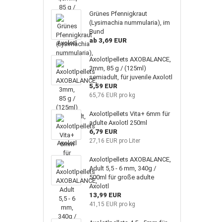
Grünes Pfennigkraut
(Lysimachia nummularia), im
Bund
ab 3,69 EUR
Axolotlpellets AXOBALANCE,
3mm, 85 g / (125ml)
semiadult, für juvenile Axolotl
5,59 EUR
65,76 EUR pro kg
Axolotlpellets Vita+ 6mm für
adulte Axolotl 250ml
6,79 EUR
27,16 EUR pro Liter
Axolotlpellets AXOBALANCE,
Adult 5,5 - 6 mm, 340g /
500ml für große adulte
Axolotl
13,99 EUR
41,15 EUR pro kg