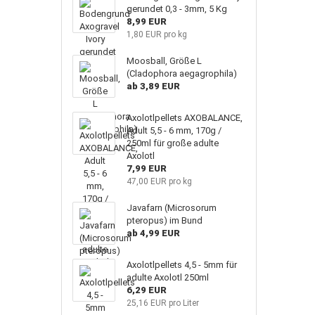
gerundet 0,3 - 3mm, 5 Kg
8,99 EUR
1,80 EUR pro kg
Moosball, Größe L
(Cladophora aegagrophila)
ab 3,89 EUR
Axolotlpellets AXOBALANCE,
Adult 5,5 - 6 mm, 170g /
250ml für große adulte
Axolotl
7,99 EUR
47,00 EUR pro kg
Javafarn (Microsorum
pteropus) im Bund
ab 4,99 EUR
Axolotlpellets 4,5 - 5mm für
adulte Axolotl 250ml
6,29 EUR
25,16 EUR pro Liter