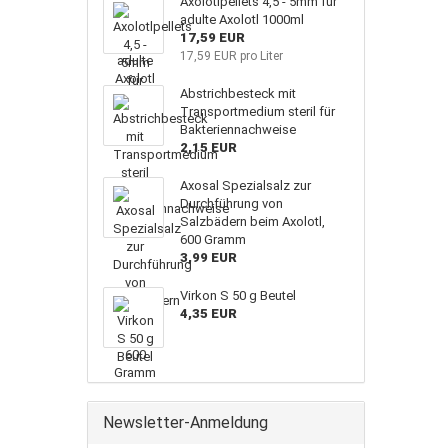
Axolotlpellets 4,5 - 5mm für
adulte Axolotl 1000ml
17,59 EUR
17,59 EUR pro Liter
Abstrichbesteck mit
Transportmedium steril für
Bakteriennachweise
2,15 EUR
Axosal Spezialsalz zur
Durchführung von
Salzbädern beim Axolotl,
600 Gramm
3,99 EUR
Virkon S 50 g Beutel
4,35 EUR
Newsletter-Anmeldung