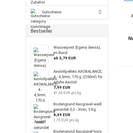
Gutscheine
A
Bestseller
Nu
Wasserpest (Egeria densa),
im Bund
ab 3,79 EUR
Axolotlpellets AXOBALANCE,
4 - 4,5mm, 170 g /(250ml) für
adulte Axolotl
7,99 EUR
47,00 EUR pro kg
Bodengrund Axogravel weiß
gerundet 0,3 - 3mm, 5 Kg
8,49 EUR
1,70 EUR pro kg
Bodengrund Axogravel Ivory