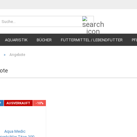
Suche...
AQUARISTIK
BÜCHER
FUTTERMITTEL / LEBENDFUTTER
PF
»
Angebote
ote
P
AUSVERKAUFT
-10%