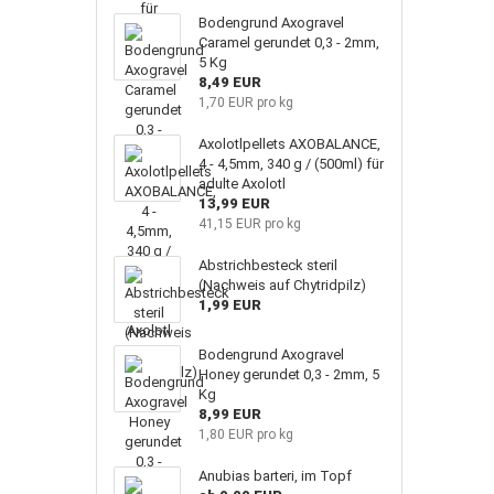
Bodengrund Axogravel
Caramel gerundet 0,3 - 2mm,
5 Kg
8,49 EUR
1,70 EUR pro kg
Axolotlpellets AXOBALANCE,
4 - 4,5mm, 340 g / (500ml) für
adulte Axolotl
13,99 EUR
41,15 EUR pro kg
Abstrichbesteck steril
(Nachweis auf Chytridpilz)
1,99 EUR
Bodengrund Axogravel
Honey gerundet 0,3 - 2mm, 5
Kg
8,99 EUR
1,80 EUR pro kg
Anubias barteri, im Topf