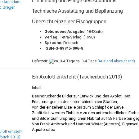
Einrichtung und Pflege des Aquariums
Technische Ausstattung und
Bepflanzung
Übersicht einzelner Fischgruppen
Gebundene Ausgabe:
184Seiten
Verlag:
Tetra-Verlag (1998)
Sprache:
Deutsch
ISBN-3-89745-096-8
Lieferzeit:
ca. 3-4 Tage
(Ausland abweichend)
Ein Axolotl entsteht (Taschenbuch 2019)
Inhalt:
Beeindruckende Bilder zur Entwicklung des Axolotl. Mit
Erläuterungen zu den unterschiedlichen Stadien,
von der einzelnen Eizelle bis zum Schlupf der Larve.
Zusätzlich werden Einblicke zu den unterschiedlichen Farb
und Bilder zum ursprünglichen Habitat auf 58 Farbseiten ge
Von Frank Ambrock
und
Hartmut Winter
(Autoren), Eigenver
Aquaterratec