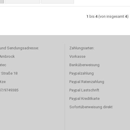
1
bis
4
(von insgesamt
4
)
 und Sendungsadresse:
Zahlungsarten:
 Ambrock
Vorkasse
atec
Banküberweisung
r Straße 18
Paypalzahlung
tze
Paypal Ratenzahlung
47/9749385
Paypal Lastschrift
Paypal Kreditkarte
Sofortüberweisung direkt