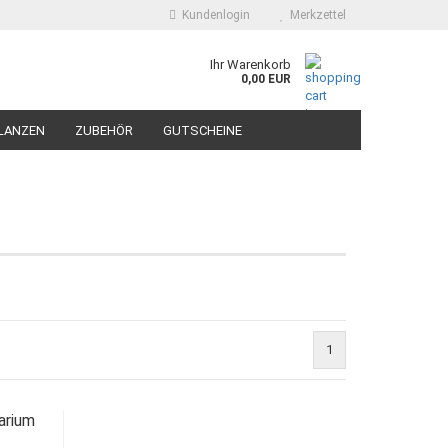
Kundenlogin
Merkzettel
Ihr Warenkorb
0,00 EUR
LANZEN
ZUBEHÖR
GUTSCHEINE
1
arium