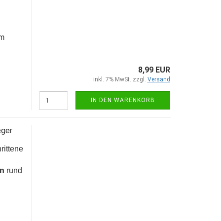
um
8,99 EUR
inkl. 7% MwSt. zzgl.
Versand
IN DEN WARENKORB
eger
rittene
en
rund