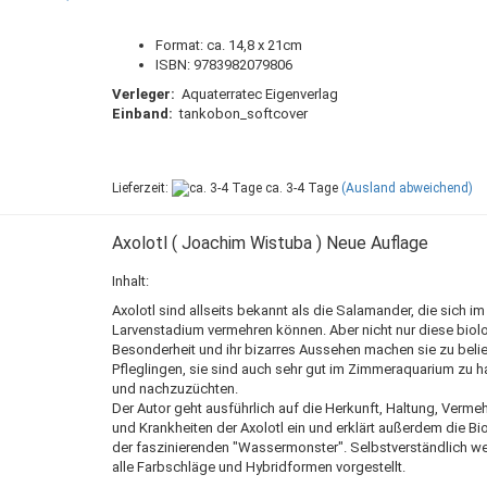
Format: ca. 14,8 x 21cm
ISBN: 9783982079806
Verleger:
Aquaterratec Eigenverlag
Einband:
tankobon_softcover
Lieferzeit:
ca. 3-4 Tage
(Ausland abweichend)
Axolotl ( Joachim Wistuba ) Neue Auflage
Inhalt:
Axolotl sind allseits bekannt als die Salamander, die sich im
Larvenstadium vermehren können. Aber nicht nur diese biol
Besonderheit und ihr bizarres Aussehen machen sie zu beli
Pfleglingen, sie sind auch sehr gut im Zimmeraquarium zu h
und nachzuzüchten.
Der Autor geht ausführlich auf die Herkunft, Haltung, Verme
und Krankheiten der Axolotl ein und erklärt außerdem die Bi
der faszinierenden "Wassermonster". Selbstverständlich w
alle Farbschläge und Hybridformen vorgestellt.