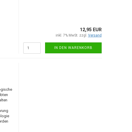
12,95 EUR
inkl. 7% MwSt. zzgl.
Versand
IN DEN WARENKORB
ogische
ebten
alten
hrung
ologie
erden