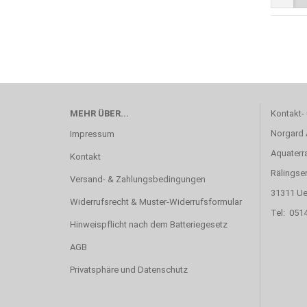
MEHR ÜBER...
Kontakt-
Norgard
Impressum
Aquaterr
Kontakt
Rälingse
Versand- & Zahlungsbedingungen
31311 Ue
Widerrufsrecht & Muster-Widerrufsformular
Tel: 051
Hinweispflicht nach dem Batteriegesetz
AGB
Privatsphäre und Datenschutz