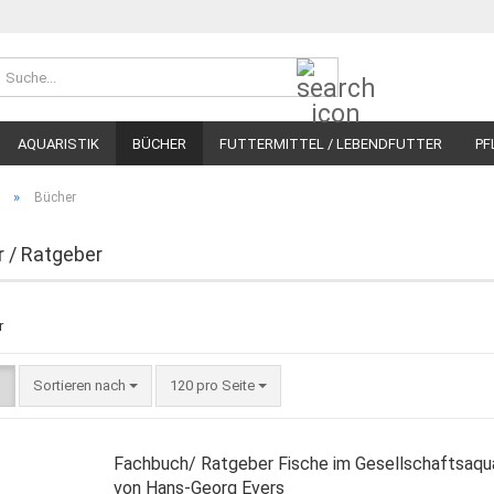
Suche...
AQUARISTIK
BÜCHER
FUTTERMITTEL / LEBENDFUTTER
PF
»
Bücher
 / Ratgeber
Sortieren nach
pro Seite
Sortieren nach
120 pro Seite
Fachbuch/ Ratgeber Fische im Gesellschaftsaqu
von Hans-Georg Evers