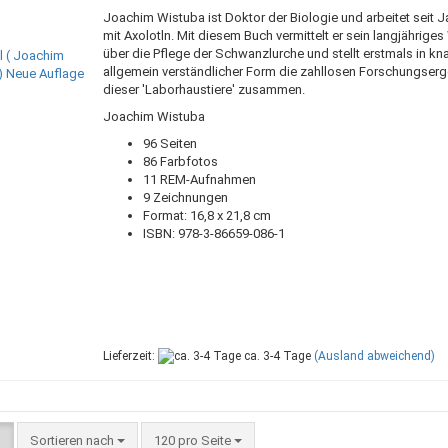
Joachim Wistuba ist Doktor der Biologie und arbeitet seit J
mit Axolotln. Mit diesem Buch vermittelt er sein langjährige
über die Pflege der Schwanzlurche und stellt erstmals in kn
allgemein verständlicher Form die zahllosen Forschungser
dieser 'Laborhaustiere' zusammen.
Joachim Wistuba
96 Seiten
86 Farbfotos
11 REM-Aufnahmen
9 Zeichnungen
Format: 16,8 x 21,8 cm
ISBN: 978-3-86659-086-1
Lieferzeit:
ca. 3-4 Tage
(Ausland abweichend)
Sortieren nach
pro Seite
Sortieren nach
120 pro Seite