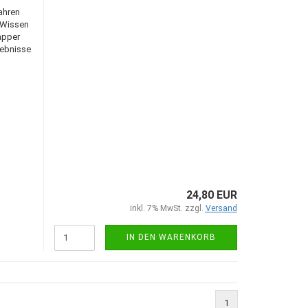
ahren
s Wissen
apper
gebnisse
24,80 EUR
inkl. 7% MwSt. zzgl.
Versand
IN DEN WARENKORB
1