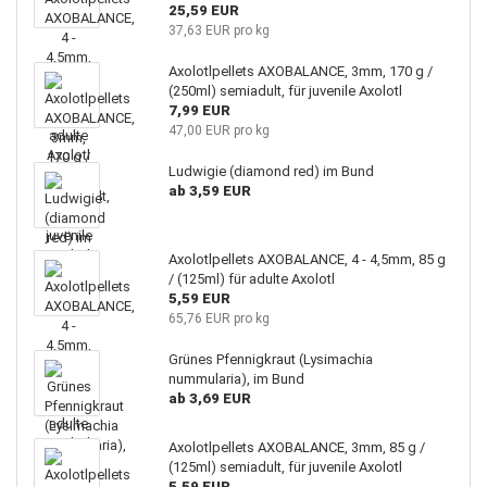
25,59 EUR
37,63 EUR pro kg
Axolotlpellets AXOBALANCE, 3mm, 170 g /
(250ml) semiadult, für juvenile Axolotl
7,99 EUR
47,00 EUR pro kg
Ludwigie (diamond red) im Bund
ab 3,59 EUR
Axolotlpellets AXOBALANCE, 4 - 4,5mm, 85 g
/ (125ml) für adulte Axolotl
5,59 EUR
65,76 EUR pro kg
Grünes Pfennigkraut (Lysimachia
nummularia), im Bund
ab 3,69 EUR
Axolotlpellets AXOBALANCE, 3mm, 85 g /
(125ml) semiadult, für juvenile Axolotl
5,59 EUR