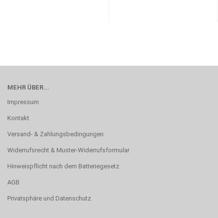
MEHR ÜBER...
Impressum
Kontakt
Versand- & Zahlungsbedingungen
Widerrufsrecht & Muster-Widerrufsformular
Hinweispflicht nach dem Batteriegesetz
AGB
Privatsphäre und Datenschutz