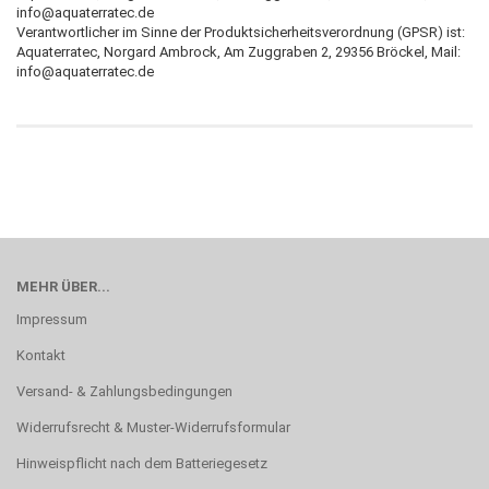
info@aquaterratec.de
Verantwortlicher im Sinne der Produktsicherheitsverordnung (GPSR) ist:
Aquaterratec, Norgard Ambrock, Am Zuggraben 2, 29356 Bröckel,
Mail:
info@aquaterratec.de
MEHR ÜBER...
Impressum
Kontakt
Versand- & Zahlungsbedingungen
Widerrufsrecht & Muster-Widerrufsformular
Hinweispflicht nach dem Batteriegesetz