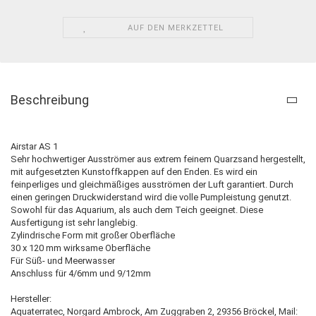
AUF DEN MERKZETTEL
Beschreibung
Airstar AS 1
Sehr hochwertiger Ausströmer aus extrem feinem Quarzsand hergestellt,
mit aufgesetzten Kunstoffkappen auf den Enden. Es wird ein
feinperliges und gleichmäßiges ausströmen der Luft garantiert. Durch
einen geringen Druckwiderstand wird die volle Pumpleistung genutzt.
Sowohl für das Aquarium, als auch dem Teich geeignet. Diese
Ausfertigung ist sehr langlebig.
Zylindrische Form mit großer Oberfläche
30 x 120 mm wirksame Oberfläche
Für Süß- und Meerwasser
Anschluss für 4/6mm und 9/12mm
Hersteller:
Aquaterratec, Norgard Ambrock, Am Zuggraben 2, 29356 Bröckel,
Mail: