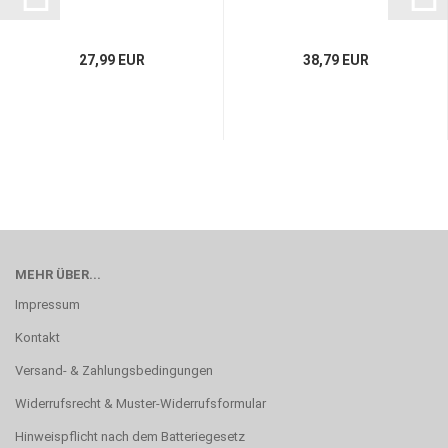
27,99 EUR
38,79 EUR
MEHR ÜBER...
Impressum
Kontakt
Versand- & Zahlungsbedingungen
Widerrufsrecht & Muster-Widerrufsformular
Hinweispflicht nach dem Batteriegesetz