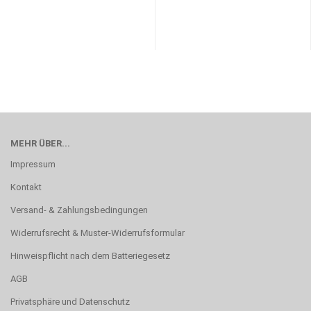
MEHR ÜBER...
Impressum
Kontakt
Versand- & Zahlungsbedingungen
Widerrufsrecht & Muster-Widerrufsformular
Hinweispflicht nach dem Batteriegesetz
AGB
Privatsphäre und Datenschutz