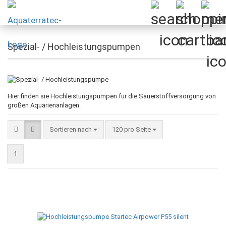
Spezial- / Hochleistungspumpen
Hier finden sie Hochleistungspumpen für die Sauerstoffversorgung von
großen Aquarienanlagen.
Sortieren nach
pro Seite
Sortieren nach
120 pro Seite
1