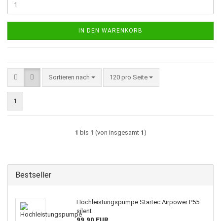
IN DEN WARENKORB
Sortieren nach
pro Seite
Sortieren nach
120 pro Seite
1
1
bis
1
(von insgesamt
1
)
Bestseller
Hochleistungspumpe Startec Airpower P55
silent
99,90 EUR