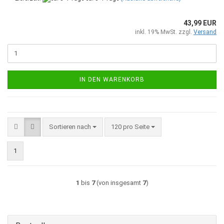
43,99 EUR
inkl. 19% MwSt. zzgl.
Versand
IN DEN WARENKORB
Sortieren nach
pro Seite
Sortieren nach
120 pro Seite
1
1
bis
7
(von insgesamt
7
)