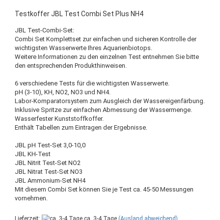
Testkoffer JBL Test Combi Set Plus NH4
JBL Test-Combi-Set:
Combi Set Komplettset zur einfachen und sicheren Kontrolle der
wichtigsten Wasserwerte Ihres Aquarienbiotops.
Weitere Informationen zu den einzelnen Test entnehmen Sie bitte
den entsprechenden Produkthinweisen.
6 verschiedene Tests für die wichtigsten Wasserwerte.
pH (3-10), KH, NO2, NO3 und NH4.
Labor-Komparatorsystem zum Ausgleich der Wassereigenfärbung.
Inklusive Spritze zur einfachen Abmessung der Wassermenge.
Wasserfester Kunststoffkoffer.
Enthält Tabellen zum Eintragen der Ergebnisse.
JBL pH Test-Set 3,0-10,0
JBL KH-Test
JBL Nitrit Test-Set NO2
JBL Nitrat Test-Set NO3
JBL Ammonium-Set NH4
Mit diesem Combi Set können Sie je Test ca. 45-50 Messungen
vornehmen.
Lieferzeit:
ca. 3-4 Tage
(Ausland abweichend)