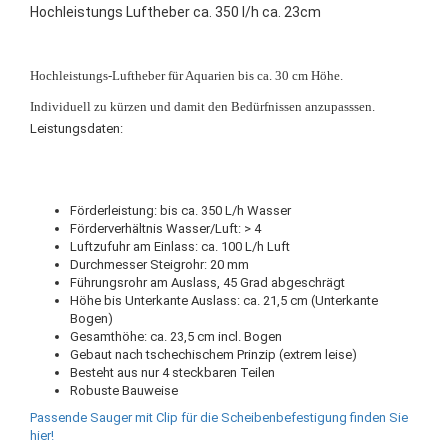
Hochleistungs Luftheber ca. 350 l/h ca. 23cm
Hochleistungs-Luftheber für Aquarien bis ca. 30 cm Höhe.
Individuell zu kürzen und damit den Bedürfnissen anzupasssen.
Leistungsdaten:
Förderleistung: bis ca. 350 L/h Wasser
Förderverhältnis Wasser/Luft: > 4
Luftzufuhr am Einlass: ca. 100 L/h Luft
Durchmesser Steigrohr: 20 mm
Führungsrohr am Auslass, 45 Grad abgeschrägt
Höhe bis Unterkante Auslass: ca. 21,5 cm (Unterkante
Bogen)
Gesamthöhe: ca. 23,5 cm incl. Bogen
Gebaut nach tschechischem Prinzip (extrem leise)
Besteht aus nur 4 steckbaren Teilen
Robuste Bauweise
Passende Sauger mit Clip für die Scheibenbefestigung finden Sie
hier!