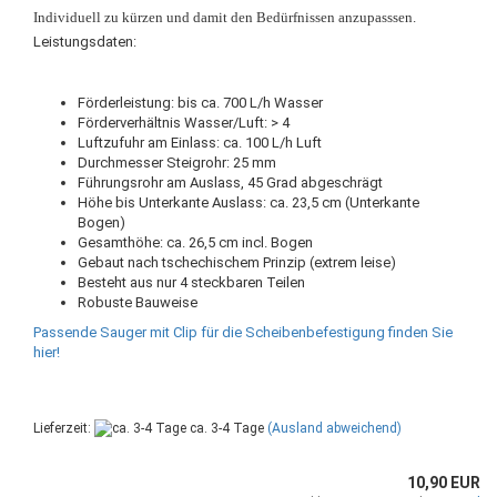
Individuell zu kürzen und damit den Bedürfnissen anzupasssen.
Leistungsdaten:
Förderleistung: bis ca. 700 L/h Wasser
Förderverhältnis Wasser/Luft: > 4
Luftzufuhr am Einlass: ca. 100 L/h Luft
Durchmesser Steigrohr: 25 mm
Führungsrohr am Auslass, 45 Grad abgeschrägt
Höhe bis Unterkante Auslass: ca. 23,5 cm (Unterkante
Bogen)
Gesamthöhe: ca. 26,5 cm incl. Bogen
Gebaut nach tschechischem Prinzip (extrem leise)
Besteht aus nur 4 steckbaren Teilen
Robuste Bauweise
Passende Sauger mit Clip für die Scheibenbefestigung finden Sie
hier!
Lieferzeit:
ca. 3-4 Tage
(Ausland abweichend)
10,90 EUR