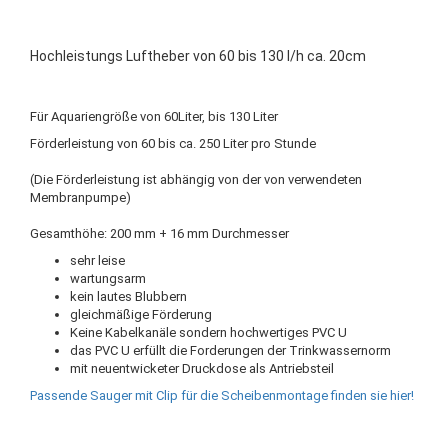
Hochleistungs Luftheber von 60 bis 130 l/h ca. 20cm
Für Aquariengröße von 60Liter, bis 130 Liter
Förderleistung von 60 bis ca. 250 Liter pro Stunde
(Die Förderleistung ist abhängig von der von verwendeten
Membranpumpe)
Gesamthöhe: 200 mm + 16 mm Durchmesser
sehr leise
wartungsarm
kein lautes Blubbern
gleichmäßige Förderung
Keine Kabelkanäle sondern hochwertiges PVC U
das PVC U erfüllt die Forderungen der Trinkwassernorm
mit neuentwicketer Druckdose als Antriebsteil
Passende Sauger mit Clip für die Scheibenmontage finden sie hier!