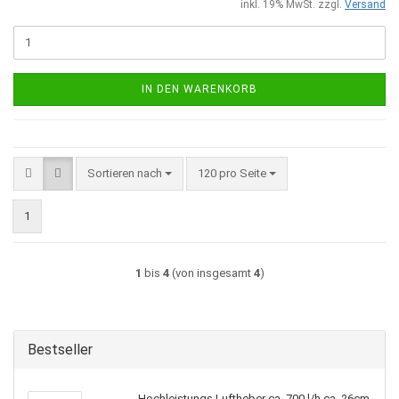
inkl. 19% MwSt. zzgl.
Versand
IN DEN WARENKORB
Sortieren nach
pro Seite
Sortieren nach
120 pro Seite
1
1
bis
4
(von insgesamt
4
)
Bestseller
Hochleistungs Luftheber ca. 700 l/h ca. 26cm