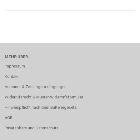
MEHR ÜBER...
Impressum
Kontakt
Versand- & Zahlungsbedingungen
Widerrufsrecht & Muster-Widerrufsformular
Hinweispflicht nach dem Batteriegesetz
AGB
Privatsphäre und Datenschutz