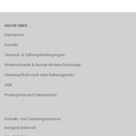
MEHR ÜBER...
Impressum
Kontakt
Versand- & Zahlungsbedingungen
Widerrufsrecht & Muster-Widerrufsformular
Hinweispflicht nach dem Batteriegesetz
AGB
Privatsphäre und Datenschutz
Kontakt- und Sendungsadresse:
Norgard Ambrock