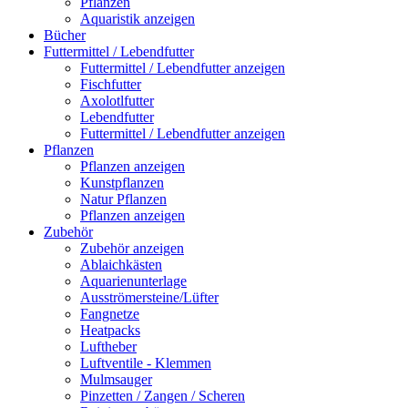
Pflanzen
Aquaristik anzeigen
Bücher
Futtermittel / Lebendfutter
Futtermittel / Lebendfutter anzeigen
Fischfutter
Axolotlfutter
Lebendfutter
Futtermittel / Lebendfutter anzeigen
Pflanzen
Pflanzen anzeigen
Kunstpflanzen
Natur Pflanzen
Pflanzen anzeigen
Zubehör
Zubehör anzeigen
Ablaichkästen
Aquarienunterlage
Ausströmersteine/Lüfter
Fangnetze
Heatpacks
Luftheber
Luftventile - Klemmen
Mulmsauger
Pinzetten / Zangen / Scheren