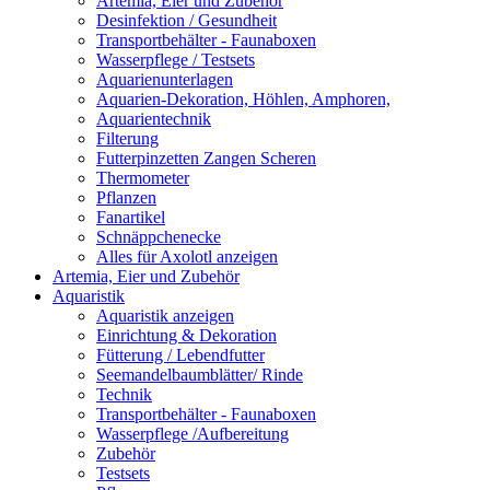
Artemia, Eier und Zubehör
Desinfektion / Gesundheit
Transportbehälter - Faunaboxen
Wasserpflege / Testsets
Aquarienunterlagen
Aquarien-Dekoration, Höhlen, Amphoren,
Aquarientechnik
Filterung
Futterpinzetten Zangen Scheren
Thermometer
Pflanzen
Fanartikel
Schnäppchenecke
Alles für Axolotl anzeigen
Artemia, Eier und Zubehör
Aquaristik
Aquaristik anzeigen
Einrichtung & Dekoration
Fütterung / Lebendfutter
Seemandelbaumblätter/ Rinde
Technik
Transportbehälter - Faunaboxen
Wasserpflege /Aufbereitung
Zubehör
Testsets