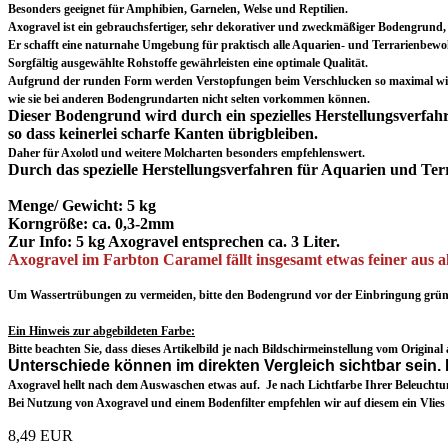
Besonders geeignet für Amphibien, Garnelen, Welse und Reptilien.
Axogravel ist ein gebrauchsfertiger, sehr dekorativer und zweckmäßiger Bodengrund, 
Er schafft eine naturnahe Umgebung für praktisch alle Aquarien- und Terrarienbewo
Sorgfältig ausgewählte Rohstoffe gewährleisten eine optimale Qualität.
Aufgrund der runden Form werden Verstopfungen beim Verschlucken so maximal wie
wie sie bei anderen Bodengrundarten nicht selten vorkommen können.
Dieser Bodengrund wird durch ein spezielles Herstellungsverfah
so dass keinerlei scharfe Kanten übrigbleiben.
Daher für Axolotl und weitere Molcharten besonders empfehlenswert.
Durch das spezielle Herstellungsverfahren für Aquarien und Terr
Menge/ Gewicht: 5 kg
Korngröße: ca. 0,3-2mm
Zur Info: 5 kg Axogravel entsprechen ca. 3 Liter.
Axogravel im Farbton Caramel fällt insgesamt etwas feiner aus a
Um Wassertrübungen zu vermeiden, bitte den Bodengrund vor der Einbringung grü
Ein Hinweis zur abgebildeten Farbe:
Bitte beachten Sie, dass dieses Artikelbild je nach Bildschirmeinstellung vom Origina
Unterschiede können im direkten Vergleich sichtbar sein. 
Axogravel hellt nach dem Auswaschen etwas auf. Je nach Lichtfarbe Ihrer Beleucht
Bei Nutzung von Axogravel und einem Bodenfilter empfehlen wir auf diesem ein Vlies 
8,49 EUR