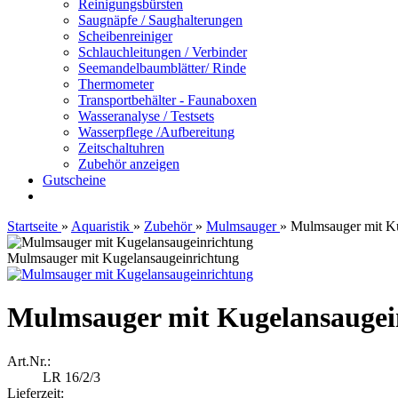
Reinigungsbürsten
Saugnäpfe / Saughalterungen
Scheibenreiniger
Schlauchleitungen / Verbinder
Seemandelbaumblätter/ Rinde
Thermometer
Transportbehälter - Faunaboxen
Wasseranalyse / Testsets
Wasserpflege /Aufbereitung
Zeitschaltuhren
Zubehör anzeigen
Gutscheine
Startseite
»
Aquaristik
»
Zubehör
»
Mulmsauger
»
Mulmsauger mit Ku
Mulmsauger mit Kugelansaugeinrichtung
Mulmsauger mit Kugelansaugei
Art.Nr.:
LR 16/2/3
Lieferzeit: