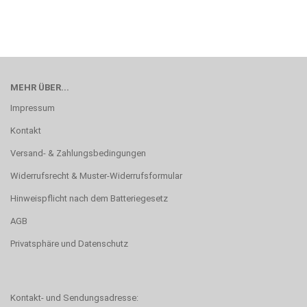
MEHR ÜBER...
Impressum
Kontakt
Versand- & Zahlungsbedingungen
Widerrufsrecht & Muster-Widerrufsformular
Hinweispflicht nach dem Batteriegesetz
AGB
Privatsphäre und Datenschutz
Kontakt- und Sendungsadresse: