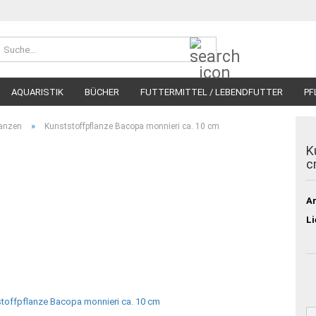
Suche...
AQUARISTIK
BÜCHER
FUTTERMITTEL / LEBENDFUTTER
PF
»
lanzen
Kunststoffpflanze Bacopa monnieri ca. 10 cm
K
c
Ar
Li