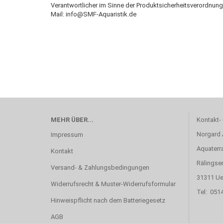
Verantwortlicher im Sinne der Produktsicherheitsverordnung
Mail: info@SMF-Aquaristik.de
MEHR ÜBER...
Kontakt-
Norgard
Impressum
Aquaterr
Kontakt
Rälingse
Versand- & Zahlungsbedingungen
31311 Ue
Widerrufsrecht & Muster-Widerrufsformular
Tel: 051
Hinweispflicht nach dem Batteriegesetz
AGB