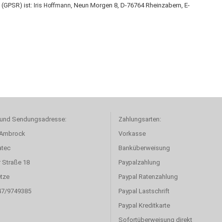
 (GPSR) ist:
Neun Morgen 8, D-76764 Rheinzabern, E-
Iris Hoffmann,
 und Sendungsadresse:
Zahlungsarten:
 Ambrock
Vorkasse
atec
Banküberweisung
r Straße 18
Paypalzahlung
tze
Paypal Ratenzahlung
47/9749385
Paypal Lastschrift
Paypal Kreditkarte
Sofortüberweisung direkt