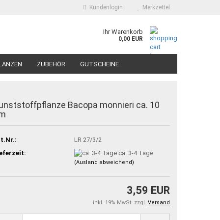
Kundenlogin
Merkzettel
Ihr Warenkorb
0,00 EUR
LANZEN
ZUBEHÖR
GUTSCHEINE
unststoffpflanze Bacopa monnieri ca. 10
m
t.Nr.:
LR 27/3/2
eferzeit:
ca. 3-4 Tage
(Ausland abweichend)
3,59 EUR
inkl. 19% MwSt. zzgl.
Versand