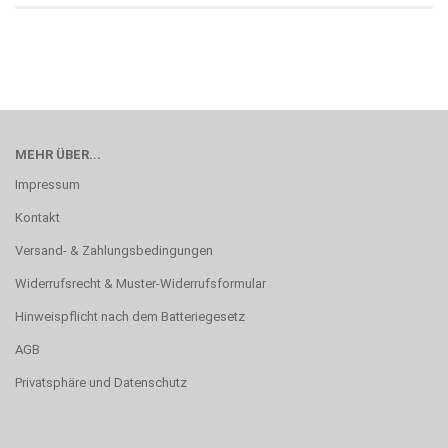
MEHR ÜBER...
Impressum
Kontakt
Versand- & Zahlungsbedingungen
Widerrufsrecht & Muster-Widerrufsformular
Hinweispflicht nach dem Batteriegesetz
AGB
Privatsphäre und Datenschutz