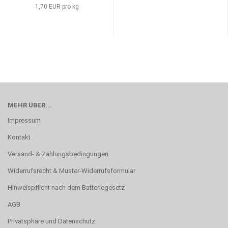
1,70 EUR pro kg
MEHR ÜBER...
Impressum
Kontakt
Versand- & Zahlungsbedingungen
Widerrufsrecht & Muster-Widerrufsformular
Hinweispflicht nach dem Batteriegesetz
AGB
Privatsphäre und Datenschutz