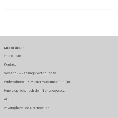
MEHR ÜBER...
Impressum
Kontakt
Versand- & Zahlungsbedingungen
Widerrufsrecht & Muster-Widerrufsformular
Hinweispflicht nach dem Batteriegesetz
AGB
Privatsphäre und Datenschutz