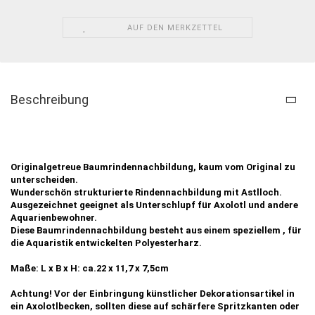
AUF DEN MERKZETTEL
Beschreibung
Originalgetreue Baumrindennachbildung, kaum vom Original zu
unterscheiden.
Wunderschön strukturierte Rindennachbildung mit Astlloch.
Ausgezeichnet geeignet als Unterschlupf für Axolotl und andere
Aquarienbewohner.
Diese Baumrindennachbildung besteht aus einem speziellem , für
die Aquaristik entwickelten Polyesterharz.
Maße: L x B x H: ca.22 x 11,7 x 7,5cm
Achtung! Vor der Einbringung künstlicher Dekorationsartikel in
ein Axolotlbecken, sollten diese auf schärfere Spritzkanten oder