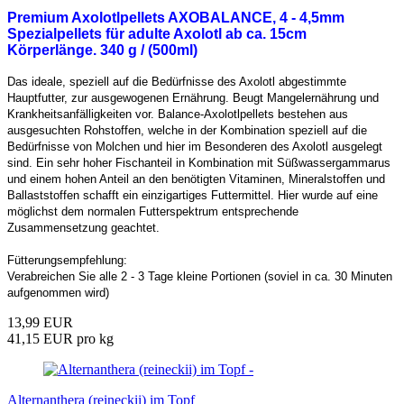
Premium Axolotlpellets AXOBALANCE, 4 - 4,5mm
Spezialpellets für adulte Axolotl ab ca. 15cm
Körperlänge. 340 g /
(500ml)
Das ideale, speziell auf die Bedürfnisse des Axolotl abgestimmte
Hauptfutter, zur ausgewogenen Ernährung. Beugt Mangelernährung und
Krankheitsanfälligkeiten vor. Balance-Axolotlpellets bestehen aus
ausgesuchten Rohstoffen, welche in der Kombination speziell auf die
Bedürfnisse von Molchen und hier im Besonderen des Axolotl ausgelegt
sind. Ein sehr hoher Fischanteil in Kombination mit Süßwassergammarus
und einem hohen Anteil an den benötigten Vitaminen, Mineralstoffen und
Ballaststoffen schafft ein einzigartiges Futtermittel. Hier wurde auf eine
möglichst dem normalen Futterspektrum entsprechende
Zusammensetzung geachtet.
Fütterungsempfehlung:
Verabreichen Sie alle 2 - 3 Tage kleine Portionen (soviel in ca. 30 Minuten
aufgenommen wird)
13,99 EUR
41,15 EUR pro kg
Alternanthera (reineckii) im Topf