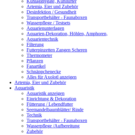
Kühlaggregate, Kühllüfter
Artemia, Eier und Zubehör
Desinfektion / Gesundheit
Transportbehälter - Faunaboxen
Wasserpflege / Testsets
Aquarienunterlagen
Aquarien-Dekoration, Höhlen, Amphoren,
Aquarientechnik
Filterung
Futterpinzetten Zangen Scheren
Thermometer
Pflanzen
Fanartikel
Schnäppchenecke
Alles für Axolotl anzeigen
Artemia, Eier und Zubehör
Aquaristik
Aquaristik anzeigen
Einrichtung & Dekoration
Fütterung / Lebendfutter
Seemandelbaumblätter/ Rinde
Technik
Transportbehälter - Faunaboxen
Wasserpflege /Aufbereitung
Zubehör