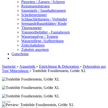
Pinzetten / Zangen / Scheren
Reinigungsbürsten
Saugnäpfe / Saughalterungen
Scheibenreiniger
Schlauchleitungen / Verbinder
Seemandelbaumblätter/ Rinde
Thermometer
Transportbehälter - Faunaboxen
Wasseranalyse / Testsets
Wasserpflege /Aufbereitung
Zeitschaltuhren
Zubehör anzeigen
Gutscheine
Startseite
»
Aquaristik
»
Einrichtung & Dekoration
»
Dekoration aus
Ton/ Mineralguss
»
Tonhöhle Fossilienstein, Größe XL