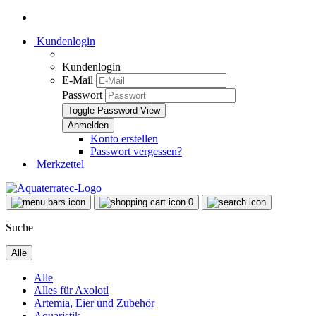
Kundenlogin
Kundenlogin
E-Mail
Passwort
Toggle Password View
Konto erstellen
Passwort vergessen?
Merkzettel
0
Suche
Alle
Alle
Alles für Axolotl
Artemia, Eier und Zubehör
Aquaristik