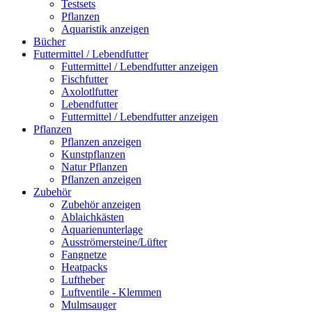
Testsets
Pflanzen
Aquaristik anzeigen
Bücher
Futtermittel / Lebendfutter
Futtermittel / Lebendfutter anzeigen
Fischfutter
Axolotlfutter
Lebendfutter
Futtermittel / Lebendfutter anzeigen
Pflanzen
Pflanzen anzeigen
Kunstpflanzen
Natur Pflanzen
Pflanzen anzeigen
Zubehör
Zubehör anzeigen
Ablaichkästen
Aquarienunterlage
Ausströmersteine/Lüfter
Fangnetze
Heatpacks
Luftheber
Luftventile - Klemmen
Mulmsauger