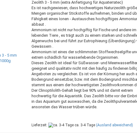
Zeolith 3 - 5 mm (extra Anfertigung für Aquaterratec)
Es ist nachgewiesen, dass hochwertiges Naturzeolith größe
Mengen organischer Stickstoffe aufnehmen, binden und üb
Fähigkeit eines Ionen - Austausches hochgiftiges Ammoni
abbaut .
Ammonium ist nicht nur hochgiftig für Fische und andere i
lebenden Tiere , es trägt auch zu einem starken und schnell
Algenwuchs bei und führt zur Eutrophieung (Überdüngung) 
Gewässern .
Ammonium ist eines der schlimmsten Stoffwechselgifte und
extrem schädlich für wasserlebende Organismen.
Dieses Zeolith ist ideal für Süßwasser- und Meerwasserfilt
geeignet und qualitativ nicht mit den häufig zu findenen billi
Angeboten zu vergleichen. Es ist von der Körnung her auch a
Bodengrund einsetzbar, bzw. mit dem Bodengrund mischbar
stammt aus einem der hochwertigsten Zeolithvorkommen de
Der Clinoptilolith-Gehalt liegt bei 90% und ist damit extrem
hochwertig für die Aquaristik. Das Zeolith bitte vor der Einb
in das Aquarium gut auswaschen, da die Zeolithpulveranteil
ansonsten das Wasser trüben würde.
Lieferzeit:
ca. 3-4 Tage
(Ausland abweichend)