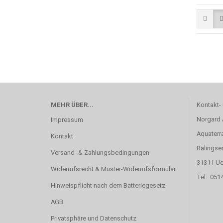
MEHR ÜBER...
Kontakt-
Norgard
Impressum
Aquaterr
Kontakt
Rälingse
Versand- & Zahlungsbedingungen
31311 Ue
Widerrufsrecht & Muster-Widerrufsformular
Tel: 051
Hinweispflicht nach dem Batteriegesetz
AGB
Privatsphäre und Datenschutz