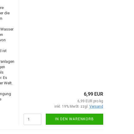
re
er die
um
m Wasser
en
von
 ist
eranlagen
gen
ls
. Es
r Welt.
6,99 EUR
ringung
e
6,99 EUR pro kg
inkl. 19% MwSt. zzgl.
Versand
IN DEN WARENKORB