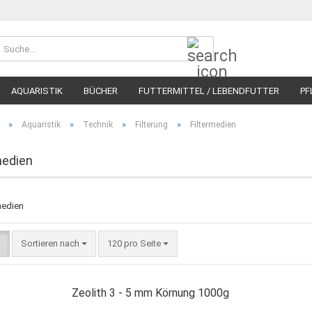
Suche...
AQUARISTIK
BÜCHER
FUTTERMITTEL / LEBENDFUTTER
PF
»
»
»
»
Aquaristik
Technik
Filterung
Filtermedien
medien
Sortieren nach
pro Seite
Sortieren nach
120 pro Seite
Zeolith 3 - 5 mm Körnung 1000g