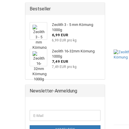
Bestseller
Zeolith 3 - 5 mm Körnung
1000g
6,99 EUR
6,99 EUR pro kg
Zeolith 16-32mm Körnung
1000g
7,49 EUR
7,49 EUR pro kg
Newsletter-Anmeldung
WEITER
E-
ZUR
Mail
NEWSLETTER-
ANMELDUNG