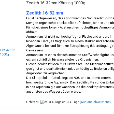
Zeolith 16-32mm Körnung 1000g
Zeolith 16-32 mm
Es ist nachgewiesen, dass hochwertiges Naturzeolith größe
Mengen organischer Stickstoffe aufnehmen, binden und üb
Fähigkeit eines Ionen - Austausches hochgiftiges Ammoni
abbaut .
Ammonium ist nicht nur hochgiftig für Fische und andere i
lebenden Tiere , es trägt auch zu einem starken und schnell
Algenwuchs bei und führt zur Eutrophieung (Überdüngung) 
Gewässern .
Ammonium ist eines der schlimmsten Stoffwechselgifte und
extrem schädlich für wasserlebende Organismen.
Dieses Zeolith ist ideal für Süßwasser- und Meerwasserfilt
geeignet und qualitativ nicht mit den häufig zu findenen billi
Angeboten zu vergleichen.
Der Clinoptilolith-Gehalt liegt bei 90% und ist damit extrem
hochwertig für die Aquaristik. Das Zeolith bitte vor der Einb
in das Aquarium gut auswaschen, da die Zeolithpulveranteil
ansonsten das Wasser trüben würde.
Lieferzeit:
ca. 3-4 Tage
(Ausland abweichend)