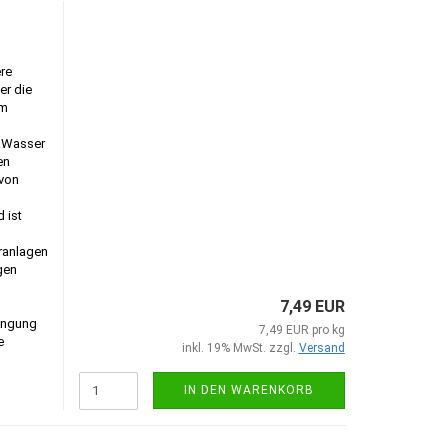
re
er die
um
m Wasser
en
von
 ist
eranlagen
gen
7,49 EUR
ringung
7,49 EUR pro kg
e
inkl. 19% MwSt. zzgl.
Versand
IN DEN WARENKORB