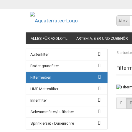
Alle
ALLES FÜR AXOLOTL
ARTEMIA, EIER UND ZUBEHÖR
Startseite
Außenfilter
Bodengrundfilter
Filter
Filtermedien
HMF Mattenfilter
Innenfilter
Schwammfilter/Luftheber
Sprinklerset / Düsenrohre