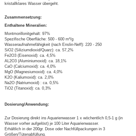
kristallklares Wasser übergeht.
Zusammensetzung:
Enthaltene Mineralien:
Montmorillonitgehalt: 97%
Spezifische Oberfläche: 500 - 600 m²/g
Wasseraufnahmefähigkeit (nach Enslin-Neff): 220 - 250
SiO2 (Siliziumdioxid/Quarz): ca. 57,2%
Fe2O3 (Eisenoxid): ca. 4,5%
AL2O3 (Aluminiumoxid): ca. 18,1%
CaO (Calciumoxid): ca. 4,0%
MgO (Magnesiumoxid): ca. 4,0%
K2O (Kaliumoxid): ca. 2,0%
Na2O (Natriumoxid) : ca. 0,5%
TiO2 (Titanoxid): ca. 0,3%
Dosierung/Anwendung:
Zur Dosierung direkt ins Aquarienwasser 1 x wöchentlich 0,5-1 g (in
Wasser vorher aufgelöst) je 100 Liter Aquarienwasser.
Erhältlich in der 200gr. Dose oder Nachfüllpackungen in 3
Größen/Tütenabfüllung.