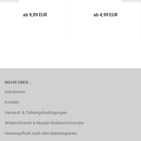
ab 9,09 EUR
ab 4,99 EUR
MEHR ÜBER...
Impressum
Kontakt
Versand- & Zahlungsbedingungen
Widerrufsrecht & Muster-Widerrufsformular
Hinweispflicht nach dem Batteriegesetz