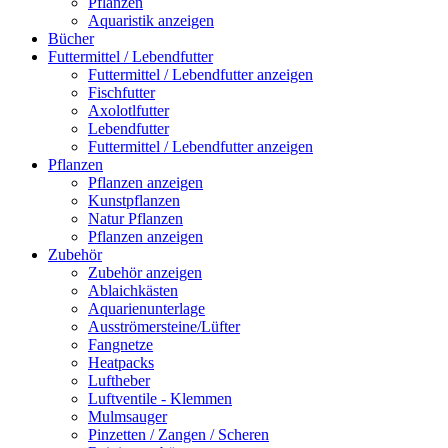
Pflanzen
Aquaristik anzeigen
Bücher
Futtermittel / Lebendfutter
Futtermittel / Lebendfutter anzeigen
Fischfutter
Axolotlfutter
Lebendfutter
Futtermittel / Lebendfutter anzeigen
Pflanzen
Pflanzen anzeigen
Kunstpflanzen
Natur Pflanzen
Pflanzen anzeigen
Zubehör
Zubehör anzeigen
Ablaichkästen
Aquarienunterlage
Ausströmersteine/Lüfter
Fangnetze
Heatpacks
Luftheber
Luftventile - Klemmen
Mulmsauger
Pinzetten / Zangen / Scheren