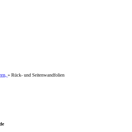
ren,
»
Rück- und Seitenwandfolien
nde