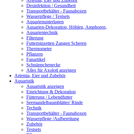
Artemia, Eier und Zubehör
Desinfektion / Gesundheit
Transportbehälter - Faunaboxen
Wasserpflege / Testsets
Aquarienunterlagen
Aquarien-Dekoration, Höhlen, Amphoren,
Aquarientechnik
Filterung
Futterpinzetten Zangen Scheren
Thermometer
Pflanzen
Fanartikel
Schnäppchenecke
Alles für Axolotl anzeigen
Artemia, Eier und Zubehör
Aquaristik
Aquaristik anzeigen
Einrichtung & Dekoration
Fütterung / Lebendfutter
Seemandelbaumblätter/ Rinde
Technik
Transportbehälter - Faunaboxen
Wasserpflege /Aufbereitung
Zubehör
Testsets